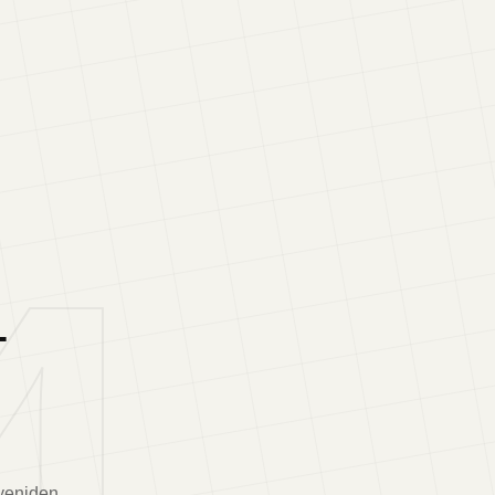
4
T
 yeniden