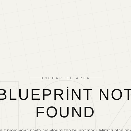
40
UNCHARTED AREA
BLUEPRINT NO
FOUND
niz proje veya sayfa arsivlerimizde bulunamadi. Mimari planlar